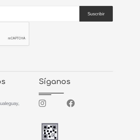
Suscribir
os
Síganos
Gualeguay,