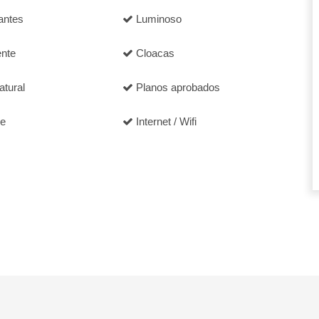
antes
Luminoso
ente
Cloacas
tural
Planos aprobados
le
Internet / Wifi