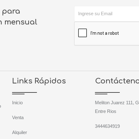
o para
ín mensual
Links Rápidos
Contácten
Inicio
Meliton Juarez 111, 
o
Entre Rios
Venta
3444634919
Alquiler