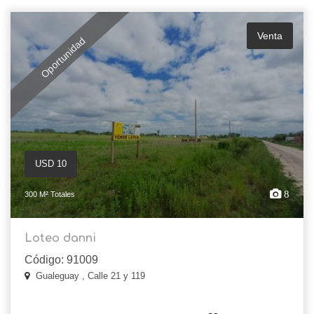
Venta
Oportunidad
USD 10
8
300 M² Totales
Loteo danni
Código: 91009
Gualeguay , Calle 21 y 119