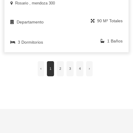
Rosario , mendoza 300
90 M² Totales
Departamento
1 Baños
3 Dormitorios
‹
1
2
3
4
›