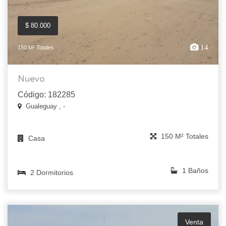
$ 80.000
14
150 M² Totales
Nuevo
Código: 182285
Gualeguay , -
150 M² Totales
Casa
1 Baños
2 Dormitorios
Venta