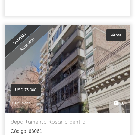
Vendido
Venta
Retasado
USD 75.000
10
90 M² Totales
departamento Rosario centro
Código: 63061