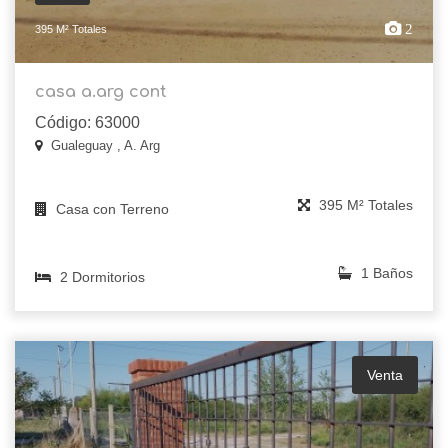
2
395 M² Totales
casa a.arg cont
Código: 63000
Gualeguay , A. Arg
395 M² Totales
Casa con Terreno
1 Baños
2 Dormitorios
Venta