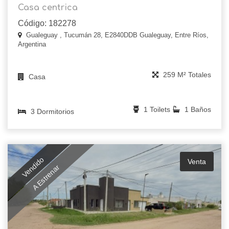
Casa centrica
Código: 182278
Gualeguay , Tucumán 28, E2840DDB Gualeguay, Entre Ríos,
Argentina
259 M² Totales
Casa
1 Toilets
1 Baños
3 Dormitorios
Vendido
Venta
A Estrenar