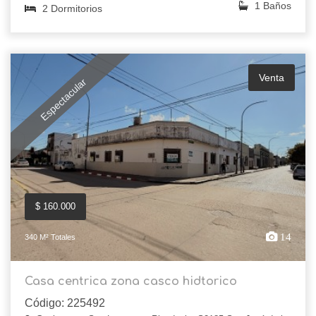
1 Baños
2 Dormitorios
Venta
Espectacular
$ 160.000
14
340 M² Totales
Casa centrica zona casco hidtorico
Código: 225492